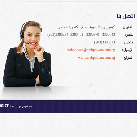
اتصل بنا
العنوان:
كيس بريد السيوف - الإسكندرية - مصر
تليفون:
3300543 - 3300370 - 3300451- 3300284(203)
فاكس:
3300573(203)
الإيميل:
arabpolvara@arabpolvara.com.eg
الموقع:
www.arabpolvara.com.eg
مدعوم بواسطة